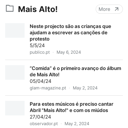
Mais Alto!
More
Neste projecto são as crianças que
ajudam a escrever as canções de
protesto
5/5/24
publico.pt
·
May 6, 2024
Neste projecto são as crianças que ajudam a
“Comida” é o primeiro avanço do álbum
escrever as canções de protesto
de Mais Alto!
05/04/24
glam-magazine.pt
·
May 2, 2024
“Comida” é o primeiro avanço do álbum de Mais Alto!
Para estes músicos é preciso cantar
Abril "Mais Alto!" e com os miúdos
27/04/24
observador.pt
·
May 2, 2024