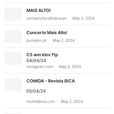
Para estes músicos é preciso cantar Abril "Mais
MAIS ALTO!
Alto!" e com os miúdos
cartazculturallisboa.pt
·
May 2, 2024
MAIS ALTO!
Concerto Mais Alto!
pumpkin.pt
·
May 2, 2024
Concerto Mais Alto!
C5 wm klov f1p
04/04/24
instagram.com
·
May 2, 2024
C5 wm klov f1p
COMIDA - Revista BICA
05/04/24
revistabica.com
·
May 2, 2024
COMIDA - Revista BICA