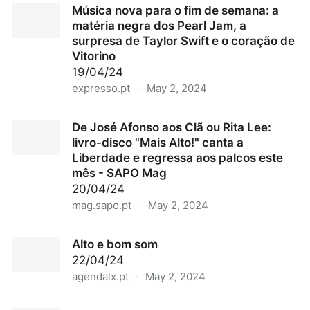
Música nova para o fim de semana: a
matéria negra dos Pearl Jam, a
surpresa de Taylor Swift e o coração de
Vitorino
19/04/24
expresso.pt
·
May 2, 2024
Música nova para o fim de semana: a matéria negra
De José Afonso aos Clã ou Rita Lee:
dos Pearl Jam, a surpresa de Taylor Swift e o
livro-disco "Mais Alto!" canta a
coração de Vitorino
Liberdade e regressa aos palcos este
mês - SAPO Mag
20/04/24
mag.sapo.pt
·
May 2, 2024
De José Afonso aos Clã ou Rita Lee: livro-disco
Alto e bom som
"Mais Alto!" canta a Liberdade e regressa aos palcos
22/04/24
este mês - SAPO Mag
agendalx.pt
·
May 2, 2024
Alto e bom som