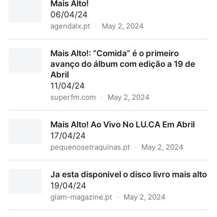
Mais Alto!
06/04/24
agendalx.pt
·
May 2, 2024
Mais Alto!
Mais Alto!: “Comida” é o primeiro
avanço do álbum com edição a 19 de
Abril
11/04/24
superfm.com
·
May 2, 2024
Mais Alto!: “Comida” é o primeiro avanço do álbum
Mais Alto! Ao Vivo No LU.CA Em Abril
com edição a 19 de Abril
17/04/24
pequenosetraquinas.pt
·
May 2, 2024
Mais Alto! Ao Vivo No LU.CA Em Abril
Ja esta disponivel o disco livro mais alto
19/04/24
glam-magazine.pt
·
May 2, 2024
Ja esta disponivel o disco livro mais alto